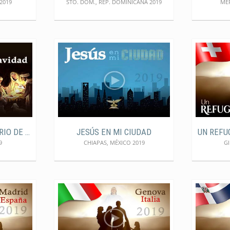
2019
STO. DOM., REP. DOMINICANA 2019
MÉR
EL EVANGELIO: MISTERIO DE LA NAVIDAD
JESÚS EN MI CIUDAD
UN REFU
9
CHIAPAS, MÉXICO 2019
GI