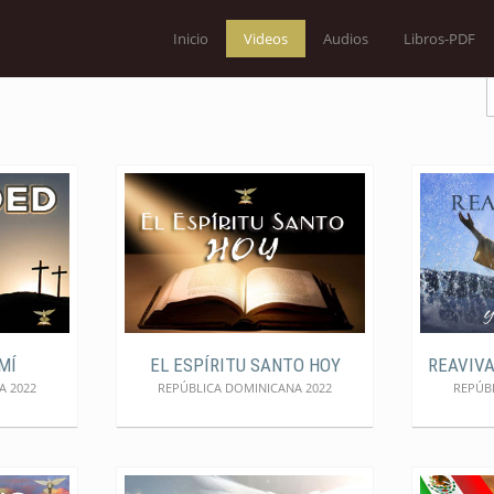
Inicio
Videos
Audios
Libros-PDF
MÍ
EL ESPÍRITU SANTO HOY
REAVIV
A 2022
REPÚBLICA DOMINICANA 2022
REPÚB